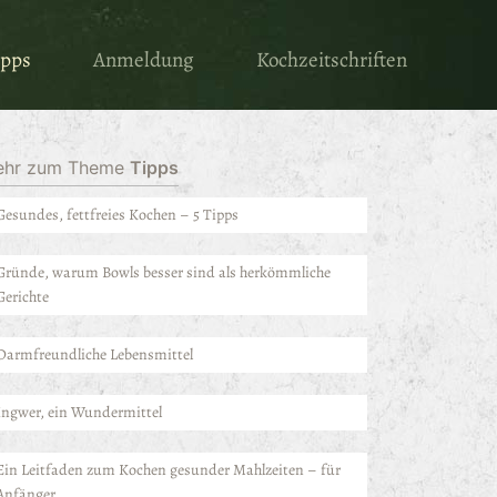
ipps
Anmeldung
Kochzeitschriften
ehr zum Theme
Tipps
Gesundes, fettfreies Kochen – 5 Tipps
Gründe, warum Bowls besser sind als herkömmliche
Gerichte
Darmfreundliche Lebensmittel
Ingwer, ein Wundermittel
Ein Leitfaden zum Kochen gesunder Mahlzeiten – für
Anfänger