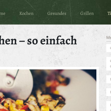
me
Kochen
Gesundes
Grillen
T
hen – so einfach
M