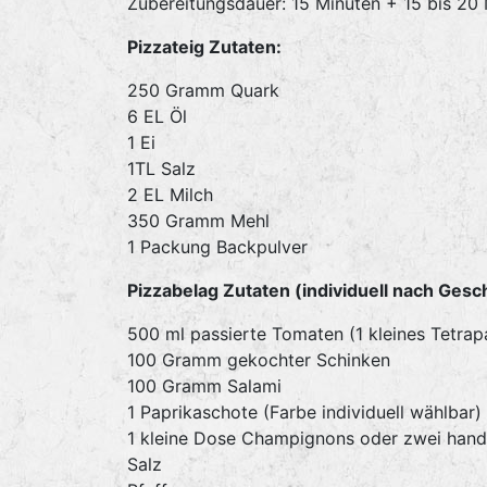
Zubereitungsdauer: 15 Minuten + 15 bis 20
Pizzateig Zutaten:
250 Gramm Quark
6 EL Öl
1 Ei
1TL Salz
2 EL Milch
350 Gramm Mehl
1 Packung Backpulver
Pizzabelag Zutaten (individuell nach Ges
500 ml passierte Tomaten (1 kleines Tetrap
100 Gramm gekochter Schinken
100 Gramm Salami
1 Paprikaschote (Farbe individuell wählbar)
1 kleine Dose Champignons oder zwei hand
Salz