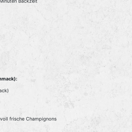
 Minuten Backzeit
chmack):
ack)
voll frische Champignons