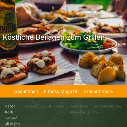
Köstliche Beilagen zum Grillen
Gesundheit
Fitness Magazin
Frauenfitness
©2026
Datenschutz
Impressum
Newsletter
Kochzeitschriften
Koch
Abmeldung
Abo
Gesund.
All Rights