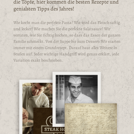
die Töpfe, hier kommen die besten Rezepte und
genialsten Tipps des Jahres!
Wie kocht man die perfekte Pasta? Wie wird das Fleisch saftig
und lecker? Wie machen Sie die perfekte Salatsauce? Wir
verraten, wie Sie richtig kochen, so dass das Essen der ganzen
Familie schmeckt. Von der Suppe bis zum Dessert: Wir starten
immer mit einem Grundrezept. Darauf baut alles Weitere in
Stufen auf. Jeder wichtige Handgriff wird genau erklärt, jede
Variation exakt beschrieben.