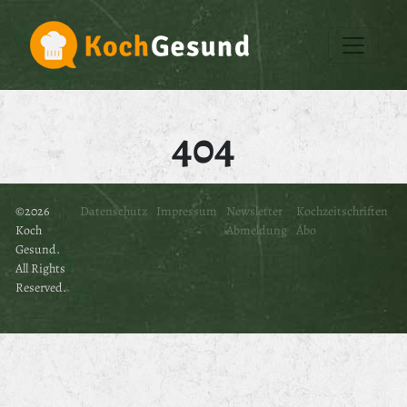
404
©2026
Datenschutz
Impressum
Newsletter
Kochzeitschriften
Koch
Abmeldung
Abo
Gesund.
All Rights
Reserved.